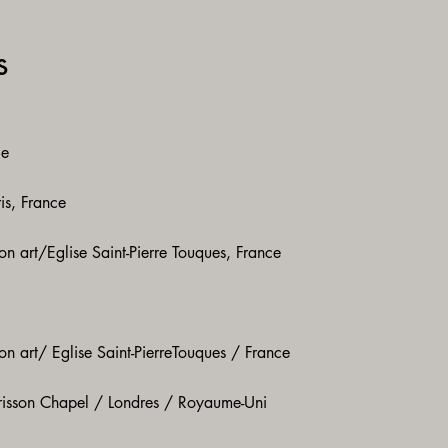
s
​​
is, France
on art/Eglise Saint-Pierre Touques, France
on art/ Eglise Saint-PierreTouques / France
sson Chapel / Londres / Royaume-Uni