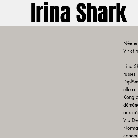
Irina Shark
Née en
Vit et 
Irina 
russes,
Diplômé
elle a 
Kong où
déména
aux côt
Via Dei
Norman
concour