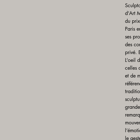
Sculpt
d’Art 
du pri
Paris e
ses pro
des co
privé. 
L’oeil 
celles
et de m
référen
traditi
sculptu
grande 
remarq
mouveme
l’émoti
le ges