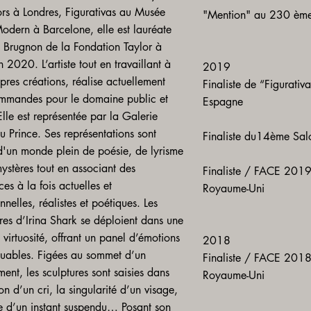
ors à Londres, Figurativas au Musée
"Mention" au 230 ème S
Modern à Barcelone, elle est lauréate
x Brugnon de la Fondation Taylor à
n 2020. L’artiste tout en travaillant à
2019
pres créations, réalise actuellement
Finaliste de “Figurat
mmandes pour le domaine public et
Espagne
Elle est représentée par la Galerie
du Prince. Ses représentations sont
Finaliste du14ème Salo
 d'un monde plein de poésie, de lyrisme
ystères tout en associant des
Finaliste / FACE 2019 
ces à la fois actuelles et
Royaume-Uni
onnelles, réalistes et poétiques. Les
res d’Irina Shark se déploient dans une
virtuosité, offrant un panel d’émotions
2018
uables. Figées au sommet d’un
Finaliste / FACE 2018 
nt, les sculptures sont saisies dans
Royaume-Uni
on d’un cri, la singularité d’un visage,
te d’un instant suspendu… Posant son