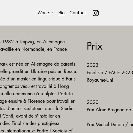
Works
Bio
Contact
 1982 à Leipzig, en Allemagne
Prix
travaille en Normandie, en France
Shark est née en Allemagne de parents
2023
 elle grandit en Ukraine puis en Russie.
​Finaliste / FACE 2023 
e d'un master en linguistique à Paris,
Royaume-Uni
longtemps vécu et travaillé à Hong
 elle commence à sculpter. L’artiste
ge ensuite à Florence pour travailler
2020​
és d’autres sculpteurs dans le Studio
​Prix Alain Brugnon de 
 Conti, avant de s'installer en
die. Finaliste des prestigieux
Prix Michel Dimon / Sa
s internationaux: Portrait Society of