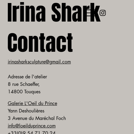
Irina Shark
Contact
irinasharksculpture@gmail.com
Adresse de l'atelier
8 rue Schaeffer,
14800 Touques
Galerie L'Oeil du Prince
Yann Deshoulières
3 Avenue du Maréchal Foch​
info@loeilduprince.com
+33(0)9 54 71 70 24