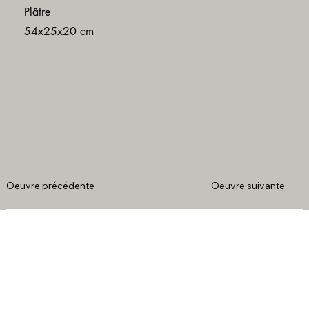
Plâtre
54x25x20 cm
Oeuvre précédente
Oeuvre suivante